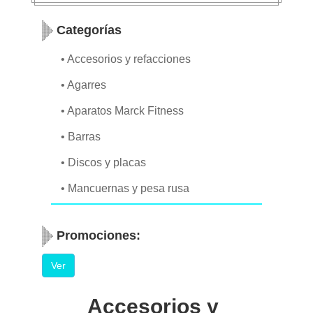
Nuestros
Categorías
Clientes
• Accesorios y refacciones
• Agarres
Comentarios
• Aparatos Marck Fitness
• Barras
Solicitar
• Discos y placas
Cotización
• Mancuernas y pesa rusa
55 5756
Promociones:
3284
Ver
55 5972
Accesorios y