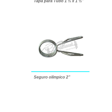
Tapa para Tubo 1 ½ x 1 ½”
Seguro olímpico 2”