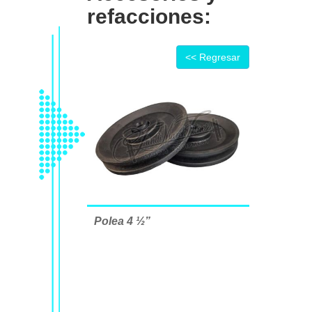
refacciones:
0575
<< Regresar
55 4611
5350
Polea 4 ½”