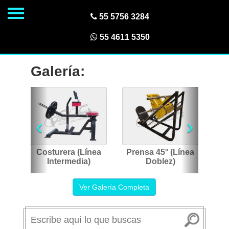
55 5756 3284
55 4611 5350
Inicio
Galería:
¿Quiénes
Somos?
‹
›
Categorías
Costurera (Línea
Prensa 45° (Línea
Intermedia)
Doblez)
Productos
Ver Galería Completa
Promociones